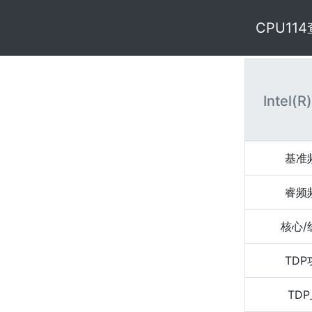
CPU11
Intel(R
基准
睿频
核心/
TD
TDP