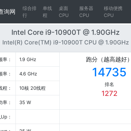
综合排
单线
桌面
服务器
移动便携
4查询网
行
程
CPU
CPU
CPU
Intel Core i9-10900T @ 1.90GHz
Intel(R) Core(TM) i9-10900T CPU @ 1.90GHz
跑分（越高越好
频率：
1.9 GHz
14735
频率：
4.6 GHz
排名
线程：
10核 20线程
1272
P功率：
35 W
_Up：