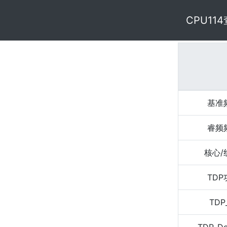
CPU11
基准
睿频
核心/
TD
TDP