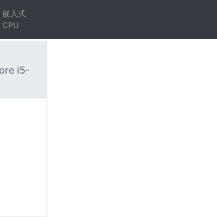
嵌入式
CPU
ore i5-
）