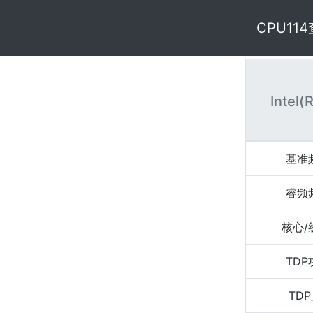
CPU11
Intel(
基准
睿频
核心/
TD
TDP