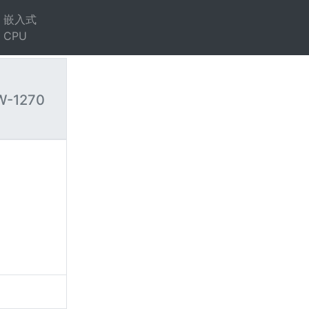
嵌入式
CPU
 W-1270
）