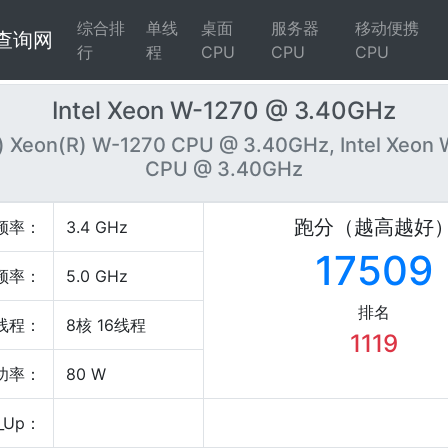
综合排
单线
桌面
服务器
移动便携
4查询网
行
程
CPU
CPU
CPU
Intel Xeon W-1270 @ 3.40GHz
R) Xeon(R) W-1270 CPU @ 3.40GHz, Intel Xeon
CPU @ 3.40GHz
跑分（越高越好
频率：
3.4 GHz
17509
频率：
5.0 GHz
排名
线程：
8核 16线程
1119
P功率：
80 W
_Up：