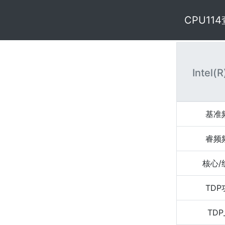
CPU11
Intel(
基准
睿频
核心/
TD
TDP