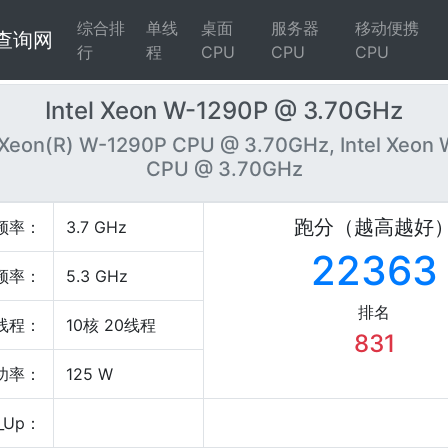
综合排
单线
桌面
服务器
移动便携
4查询网
行
程
CPU
CPU
CPU
Intel Xeon W-1290P @ 3.70GHz
) Xeon(R) W-1290P CPU @ 3.70GHz, Intel Xeon
CPU @ 3.70GHz
跑分（越高越好
频率：
3.7 GHz
22363
频率：
5.3 GHz
排名
线程：
10核 20线程
831
P功率：
125 W
_Up：