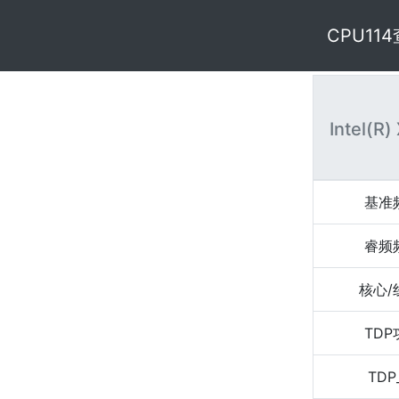
CPU11
Intel(R
基准
睿频
核心/
TD
TDP