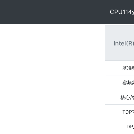
CPU11
Intel(R
基准
睿频
核心/
TD
TDP