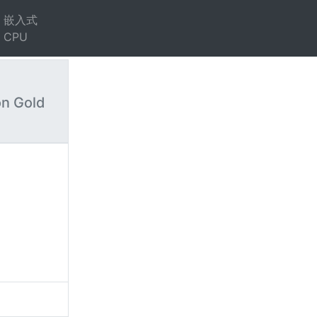
嵌入式
CPU
on Gold
）