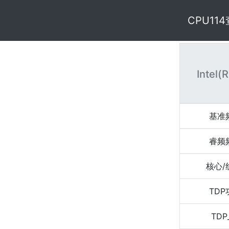
CPU11
Intel(
基准
睿频
核心/
TD
TDP