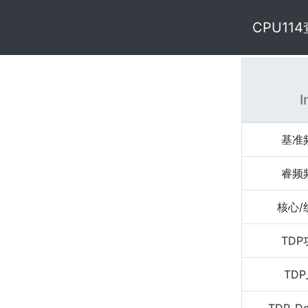
CPU11
I
基准
睿频
核心/
TD
TDP