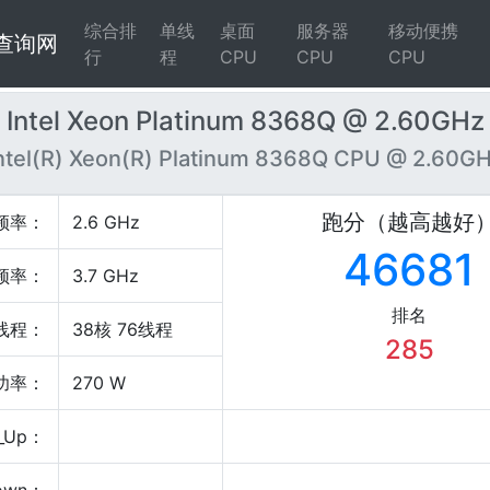
综合排
单线
桌面
服务器
移动便携
4查询网
行
程
CPU
CPU
CPU
Intel Xeon Platinum 8368Q @ 2.60GHz
ntel(R) Xeon(R) Platinum 8368Q CPU @ 2.60G
跑分（越高越好
频率：
2.6 GHz
46681
频率：
3.7 GHz
排名
线程：
38核 76线程
285
P功率：
270 W
_Up：