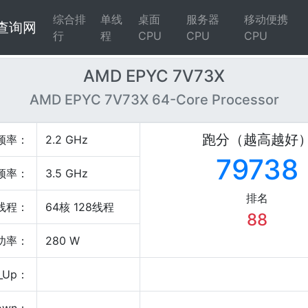
综合排
单线
桌面
服务器
移动便携
4查询网
行
程
CPU
CPU
CPU
AMD EPYC 7V73X
AMD EPYC 7V73X 64-Core Processor
跑分（越高越好
频率：
2.2 GHz
79738
频率：
3.5 GHz
排名
线程：
64核 128线程
88
P功率：
280 W
_Up：