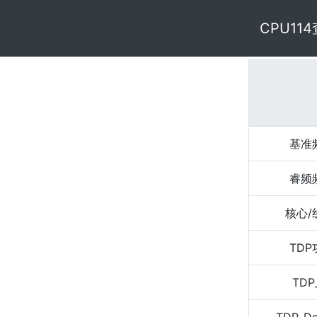
CPU11
基准
睿频
核心/
TD
TDP