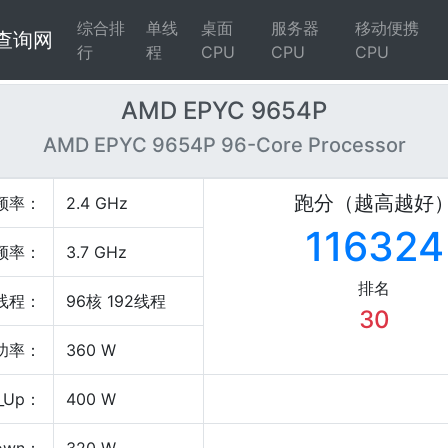
综合排
单线
桌面
服务器
移动便携
4查询网
行
程
CPU
CPU
CPU
AMD EPYC 9654P
AMD EPYC 9654P 96-Core Processor
跑分（越高越好
频率：
2.4 GHz
116324
频率：
3.7 GHz
排名
线程：
96核 192线程
30
P功率：
360 W
_Up：
400 W