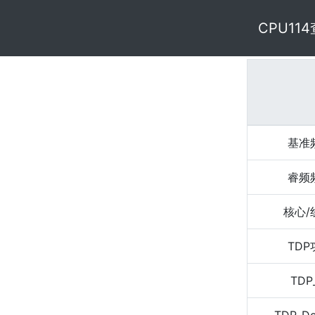
CPU11
基准
睿频
核心/
TD
TDP