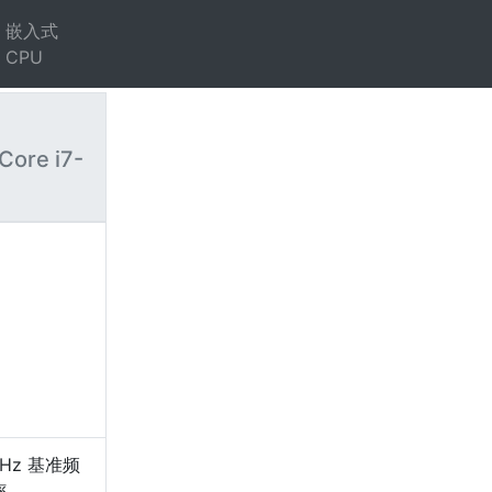
嵌入式
CPU
Core i7-
）
GHz 基准频
率