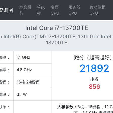
综合排
单线
桌面
服务器
移动便携
4查询网
行
程
CPU
CPU
CPU
Intel Core i7-13700TE
n Intel(R) Core(TM) i7-13700TE, 13th Gen Intel 
13700TE
跑分（越高越好
频率：
1.1 GHz
21892
频率：
4.8 GHz
排名
线程：
16核 24线程
856
P功率：
35 W
_Up：
大核参数：
8核，16线程，1.1 
率，4.8 GHz 睿频频