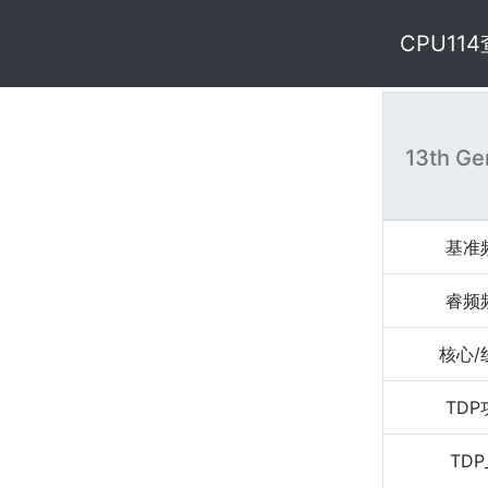
CPU11
13th Ge
基准
睿频
核心/
TD
TDP