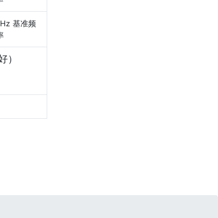
GHz 基准频
率
好）