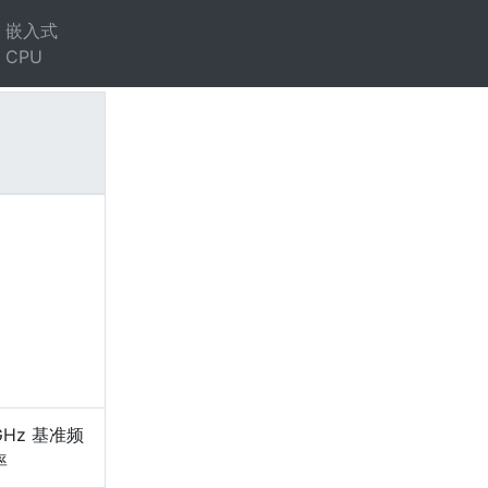
嵌入式
CPU
）
GHz 基准频
率