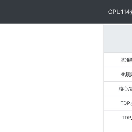
CPU11
基准
睿频
核心/
TD
TDP