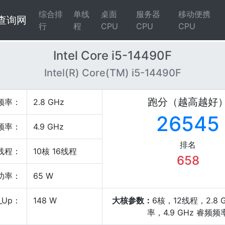
综合排
单线
桌面
服务器
移动便携
4查询网
行
程
CPU
CPU
CPU
Intel Core i5-14490F
Intel(R) Core(TM) i5-14490F
跑分（越高越好
频率：
2.8 GHz
26545
频率：
4.9 GHz
排名
线程：
10核 16线程
658
P功率：
65 W
_Up：
148 W
大核参数：
6核，12线程，2.8 
率，4.9 GHz 睿频频