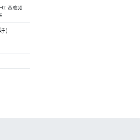
GHz 基准频
率
好）