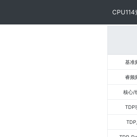
CPU11
基准
睿频
核心/
TD
TDP