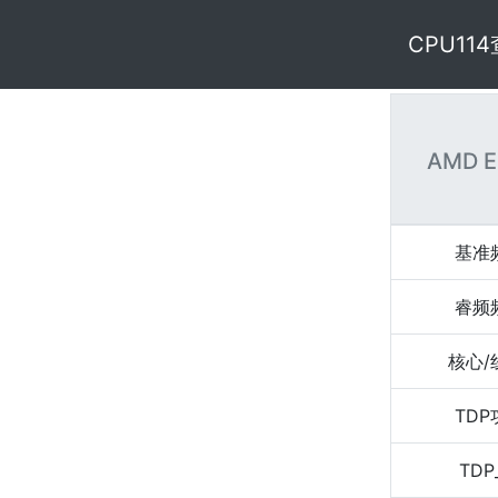
CPU11
AMD E
基准
睿频
核心/
TD
TDP