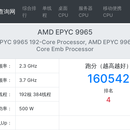
综合排
单线
桌面
服务器
移动便携
4查询网
行
程
CPU
CPU
CPU
AMD EPYC 9965
PYC 9965 192-Core Processor, AMD EPYC 996
Core Emb Processor
跑分（越高越好
频率：
2.3 GHz
160542
频率：
3.7 GHz
排名
线程：
192核 384线程
4
P功率：
500 W
_Up：