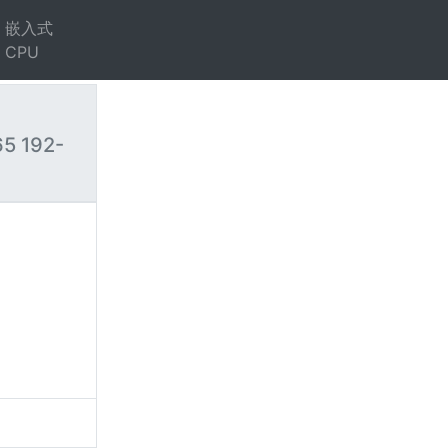
嵌入式
CPU
5 192-
）