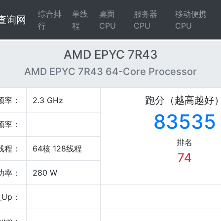
综合排
单线
桌面
服务器
移动便携
4查询网
行
程
CPU
CPU
CPU
AMD EPYC 7R43
AMD EPYC 7R43 64-Core Processor
跑分（越高越好
频率：
2.3 GHz
83535
频率：
排名
线程：
64核 128线程
74
P功率：
280 W
_Up：