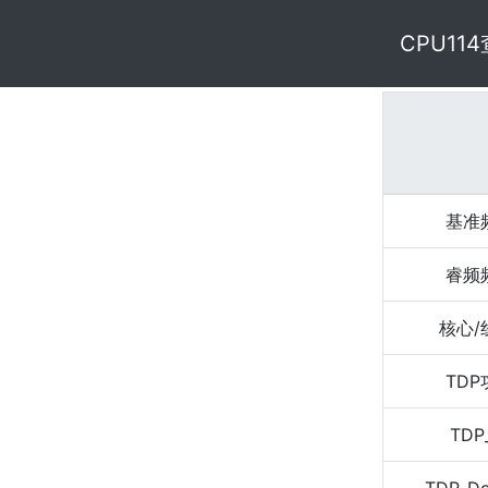
CPU11
基准
睿频
核心/
TD
TDP