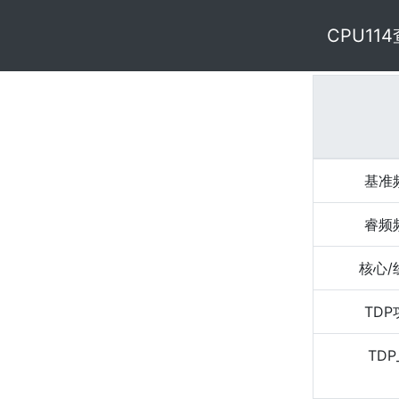
CPU11
基准
睿频
核心/
TD
TDP