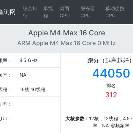
综合排
单线
桌面
服务器
移动便携
4查询网
行
程
CPU
CPU
CPU
Apple M4 Max 16 Core
ARM Apple M4 Max 16 Core 0 MHz
跑分（越高越好
频率：
4.5 GHz
44050
频率：
NA
排名
线程：
16核 16线程
312
P功率：
_Up：
大核参数：
12核，12线程，4.5
率，NA 睿频频率