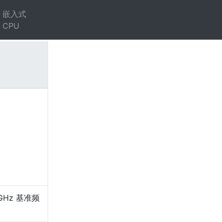
嵌入式
CPU
）
 GHz 基准频