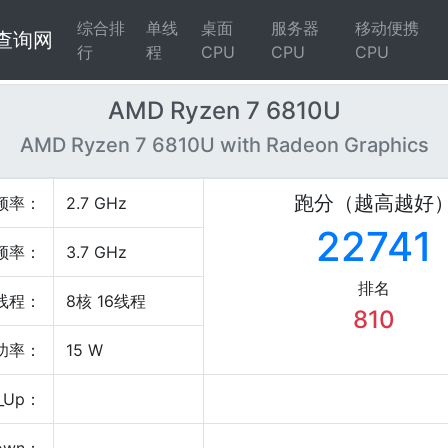
综合排
单线
桌面
服务器
移动便携
4查询网
行
程
CPU
CPU
CPU
AMD Ryzen 7 6810U
AMD Ryzen 7 6810U with Radeon Graphics
跑分（越高越好
频率：
2.7 GHz
22741
频率：
3.7 GHz
排名
线程：
8核 16线程
810
P功率：
15 W
_Up：