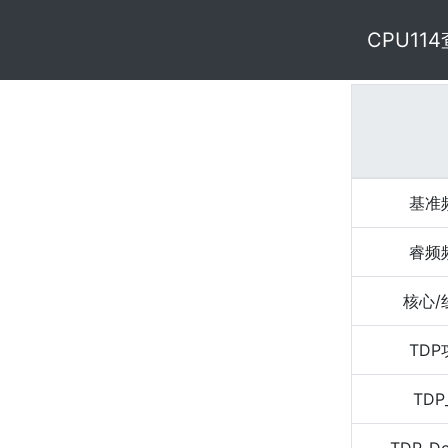
CPU11
基准
睿频
核心/
TD
TDP