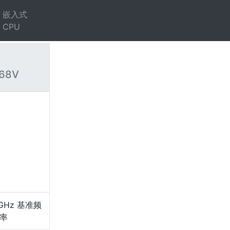
嵌入式
CPU
268V
）
GHz 基准频
频率