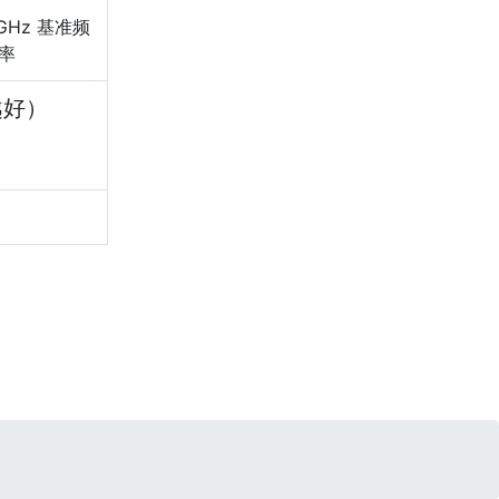
GHz 基准频
频率
越好）