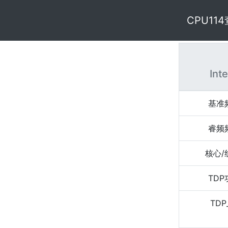
CPU11
Int
基准
睿频
核心/
TD
TDP