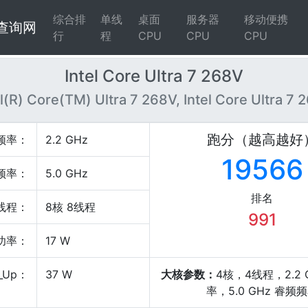
综合排
单线
桌面
服务器
移动便携
4查询网
行
程
CPU
CPU
CPU
Intel Core Ultra 7 268V
el(R) Core(TM) Ultra 7 268V, Intel Core Ultra 7 
跑分（越高越好
频率：
2.2 GHz
19566
频率：
5.0 GHz
排名
线程：
8核 8线程
991
P功率：
17 W
_Up：
37 W
大核参数：
4核，4线程，2.2 
率，5.0 GHz 睿频