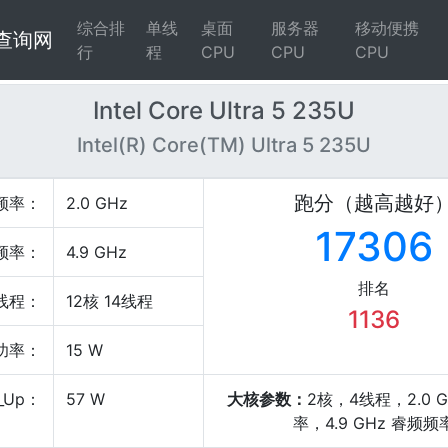
综合排
单线
桌面
服务器
移动便携
4查询网
行
程
CPU
CPU
CPU
Intel Core Ultra 5 235U
Intel(R) Core(TM) Ultra 5 235U
跑分（越高越好
频率：
2.0 GHz
17306
频率：
4.9 GHz
排名
线程：
12核 14线程
1136
P功率：
15 W
_Up：
57 W
大核参数：
2核，4线程，2.0 
率，4.9 GHz 睿频频