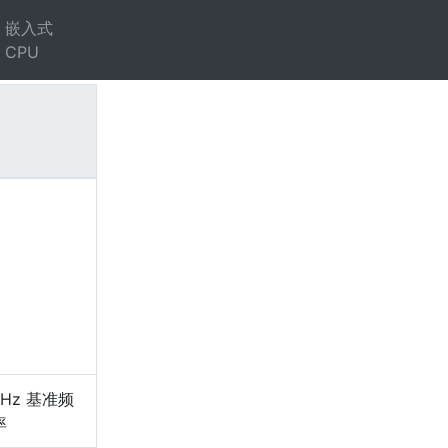
嵌入式
CPU
）
GHz 基准频
率