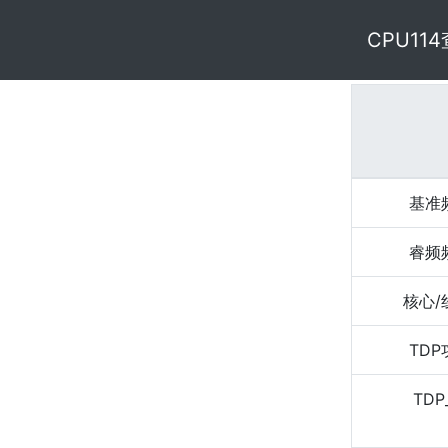
CPU11
基准
睿频
核心/
TD
TDP