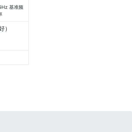
GHz 基准频
率
好）