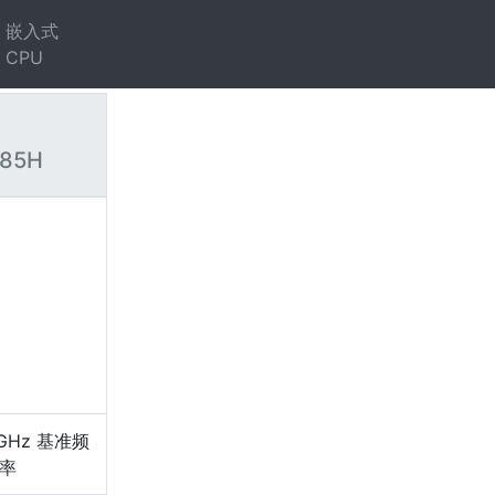
嵌入式
CPU
 285H
）
GHz 基准频
频率