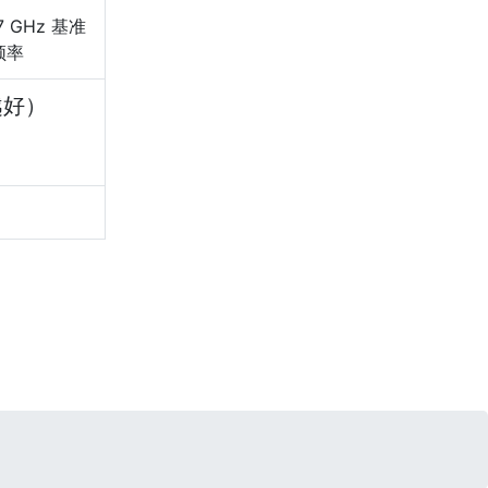
7 GHz 基准
频率
越好）