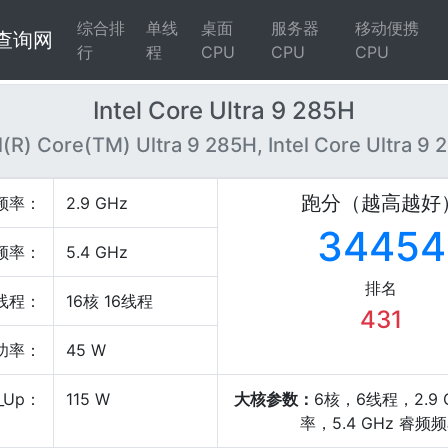
综合排
单线
桌面
服务器
移动便携
4查询网
行
程
CPU
CPU
CPU
Intel Core Ultra 9 285H
l(R) Core(TM) Ultra 9 285H, Intel Core Ultra 9
跑分（越高越好
频率：
2.9 GHz
34454
频率：
5.4 GHz
排名
线程：
16核 16线程
431
P功率：
45 W
_Up：
115 W
大核参数：
6核，6线程，2.9 
率，5.4 GHz 睿频