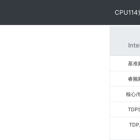
CPU11
Inte
基准
睿频
核心/
TD
TDP