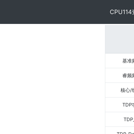
CPU11
基准
睿频
核心/
TD
TDP