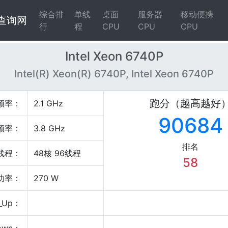
综合排
单线
桌面
服务器
移动便携
4查询网
行
程
CPU
CPU
CPU
Intel Xeon 6740P
Intel(R) Xeon(R) 6740P, Intel Xeon 6740P
跑分（越高越好
频率：
2.1 GHz
90684
频率：
3.8 GHz
排名
线程：
48核 96线程
58
P功率：
270 W
_Up：