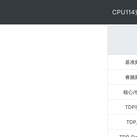
CPU11
基准
睿频
核心/
TD
TDP