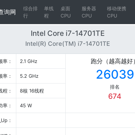
综合排
单线
桌面
服务器
移动便携
4查询网
行
程
CPU
CPU
CPU
Intel Core i7-14701TE
Intel(R) Core(TM) i7-14701TE
跑分（越高越好
频率：
2.1 GHz
26039
频率：
5.2 GHz
排名
线程：
8核 16线程
674
P功率：
45 W
_Up：