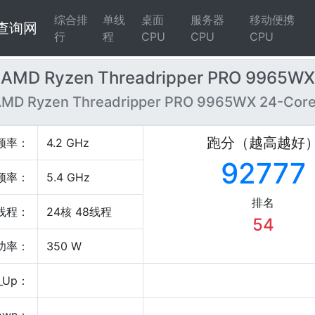
综合排
单线
桌面
服务器
移动便携
4查询网
行
程
CPU
CPU
CPU
AMD Ryzen Threadripper PRO 9965WX
MD Ryzen Threadripper PRO 9965WX 24-Cor
跑分（越高越好
频率：
4.2 GHz
92777
频率：
5.4 GHz
排名
线程：
24核 48线程
54
P功率：
350 W
_Up：