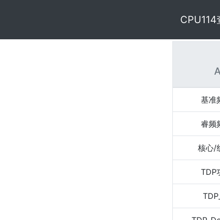
CPU11
A
基准
睿频
核心/
TD
TDP