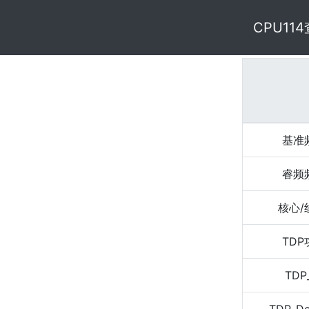
CPU11
基准
睿频
核心/
TD
TDP