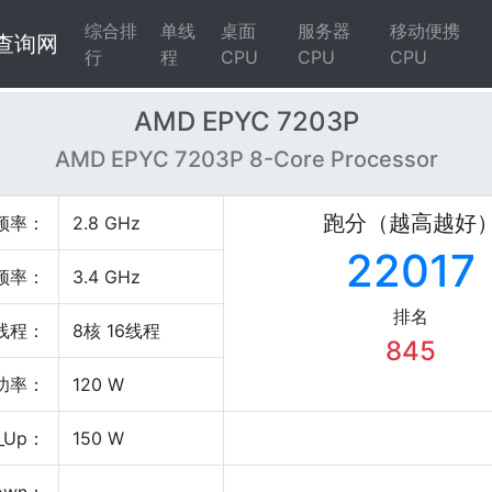
综合排
单线
桌面
服务器
移动便携
4查询网
行
程
CPU
CPU
CPU
AMD EPYC 7203P
AMD EPYC 7203P 8-Core Processor
跑分（越高越好
频率：
2.8 GHz
22017
频率：
3.4 GHz
排名
线程：
8核 16线程
845
P功率：
120 W
_Up：
150 W