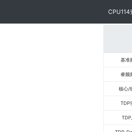
CPU11
基准
睿频
核心/
TD
TDP