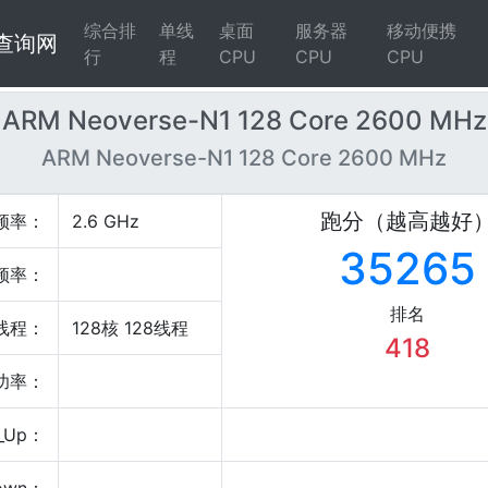
综合排
单线
桌面
服务器
移动便携
4查询网
行
程
CPU
CPU
CPU
ARM Neoverse-N1 128 Core 2600 MHz
ARM Neoverse-N1 128 Core 2600 MHz
跑分（越高越好
频率：
2.6 GHz
35265
频率：
排名
线程：
128核 128线程
418
P功率：
_Up：