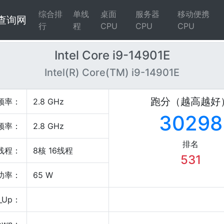
综合排
单线
桌面
服务器
移动便携
4查询网
行
程
CPU
CPU
CPU
Intel Core i9-14901E
Intel(R) Core(TM) i9-14901E
跑分（越高越好
频率：
2.8 GHz
30298
频率：
2.8 GHz
排名
线程：
8核 16线程
531
P功率：
65 W
_Up：