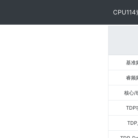
CPU11
基准
睿频
核心/
TD
TDP