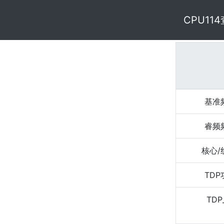
CPU11
基准
睿频
核心/
TD
TDP