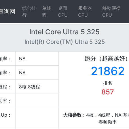
综合排
单线
桌面
服务器
移动便携
4查询网
行
程
CPU
CPU
CPU
Intel Core Ultra 5 325
Intel(R) Core(TM) Ultra 5 325
跑分（越高越好
频率：
NA
21862
频率：
NA
排名
线程：
8核 8线程
857
P功率：
_Up：
大核参数：
4核，4线程，NA 基
睿频频率