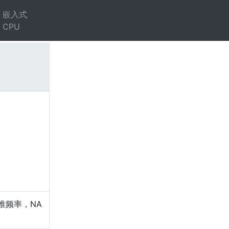
嵌入式
CPU
）
准频率，NA