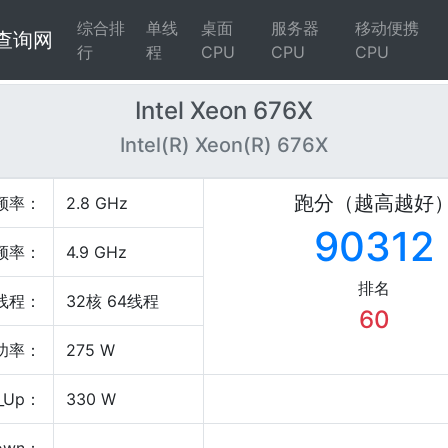
综合排
单线
桌面
服务器
移动便携
4查询网
行
程
CPU
CPU
CPU
Intel Xeon 676X
Intel(R) Xeon(R) 676X
跑分（越高越好
频率：
2.8 GHz
90312
频率：
4.9 GHz
排名
线程：
32核 64线程
60
P功率：
275 W
_Up：
330 W