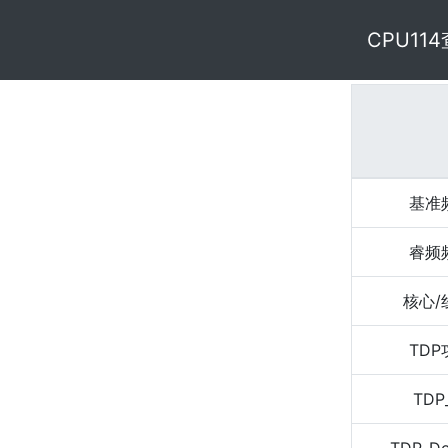
CPU11
基准
睿频
核心/
TD
TDP