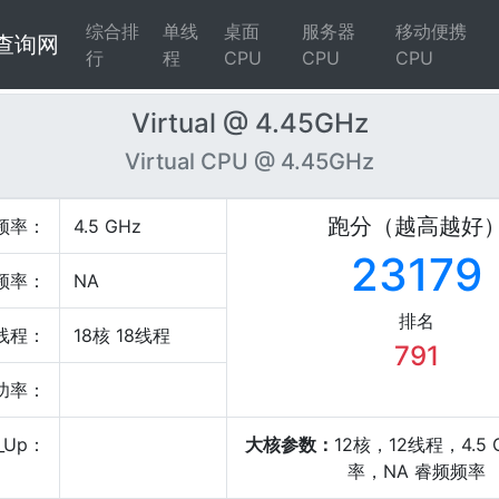
综合排
单线
桌面
服务器
移动便携
4查询网
行
程
CPU
CPU
CPU
Virtual @ 4.45GHz
Virtual CPU @ 4.45GHz
跑分（越高越好
频率：
4.5 GHz
23179
频率：
NA
排名
线程：
18核 18线程
791
P功率：
_Up：
大核参数：
12核，12线程，4.5
率，NA 睿频频率