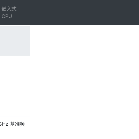
嵌入式
CPU
）
 GHz 基准频