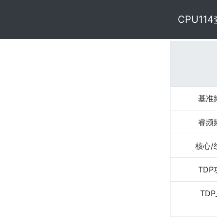
CPU11
基准
睿频
核心/
TD
TDP